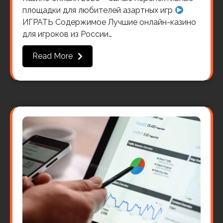
площадки для любителей азартных игр
ИГРАТЬ Содержимое Лучшие онлайн-казино
для игроков из России…
Read More