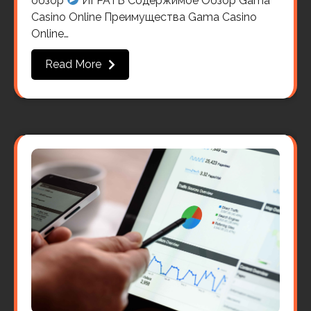
обзор
ИГРАТЬ Содержимое Обзор Gama
Casino Online Преимущества Gama Casino
Online…
Read More