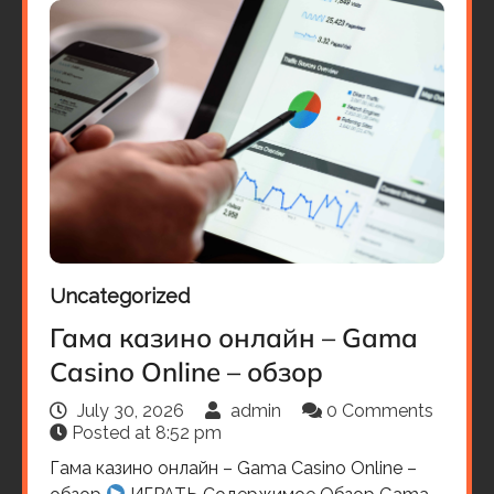
Uncategorized
Гама казино онлайн – Gama
Casino Online – обзор
July 30, 2026
admin
0 Comments
Posted at
8:52 pm
Гама казино онлайн – Gama Casino Online –