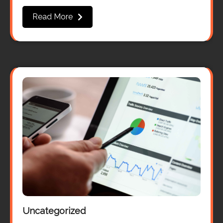
Read More
Uncategorized