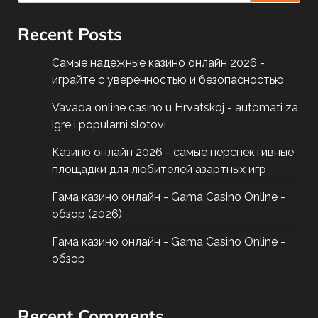
for:
Recent Posts
Самые надежные казино онлайн 2026 -
играйте с уверенностью и безопасностью
Vavada online casino u Hrvatskoj - automati za
igre i popularni slotovi
Казино онлайн 2026 - самые перспективные
площадки для любителей азартных игр
Гама казино онлайн - Gama Casino Online -
обзор (2026)
Гама казино онлайн - Gama Casino Online -
обзор
Recent Comments