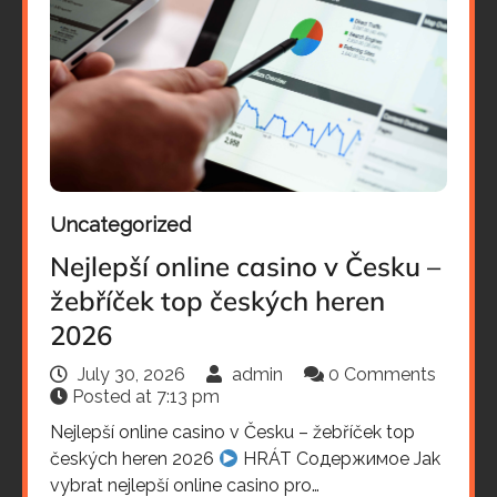
Uncategorized
Nejlepší online casino v Česku –
žebříček top českých heren
2026
July 30, 2026
admin
0 Comments
Posted at
7:13 pm
Nejlepší online casino v Česku – žebříček top
českých heren 2026
HRÁT Содержимое Jak
vybrat nejlepší online casino pro…