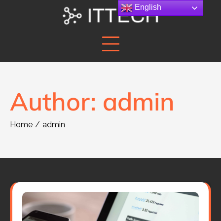
Skip
English
to
content
Author:
admin
Home
admin